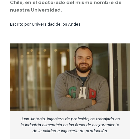
Actividades y
Programas de
Chile, en el doctorado del mismo nombre de
interesar:
2025
vinculación con la
cursos
intercambio
nuestra Universidad.
sociedad
Especialidades y
Servicios y apoyos
Extensión Cultural
Escrito por Universidad de los Andes
estadías
Te puede
Explora el campus
Noticias
Te puede interesar:
Filantropía y Donaciones
Te puede
International
Facultades
interesar:
Uandes
estudiantiles
interesar:
students
Juan Antonio, ingeniero de profesión, ha trabajado en
la industria alimenticia en las áreas de aseguramiento
de la calidad e ingeniería de producción.