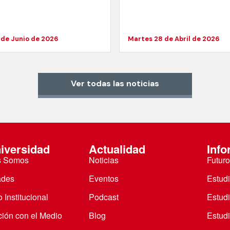
 de Junio de 2026
Martes 28 de Abril de 2026
Ver todas las noticias
iversidad
Actualidad
Info
s Somos
Noticias
Futuro
ades
Eventos
Estud
 Institucional
Podcast
Estud
ción con el Medio
Blog
Estudi