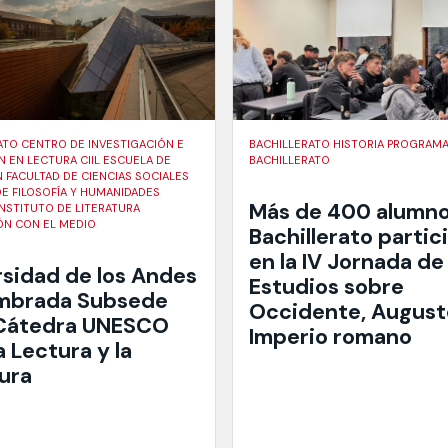
ATO CENTRO DE INVESTIGACIÓN E
BACHILLERATO HISTORIA PROGRAMA
N EN LECTURA CIIL ESCUELA DE
BACHILLERATO
 FACULTAD DE CIENCIAS SOCIALES
DE FILOSOFÍA Y HUMANIDADES
Más de 400 alumno
INSTITUTO DE LITERATURA
ÓN CON EL MEDIO
Bachillerato partic
en la IV Jornada de
rsidad de los Andes
Estudios sobre
mbrada Subsede
Occidente, Augusto
 Cátedra UNESCO
Imperio romano
a Lectura y la
tura