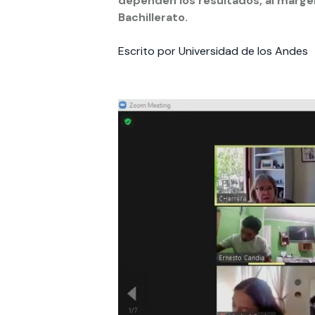
dependen los resultados, al margen
Bachillerato.
Te puede interesar:
Te puede interesar:
International students
Explora el campus Uandes
Facultades
Noticias
Escrito por Universidad de los Andes