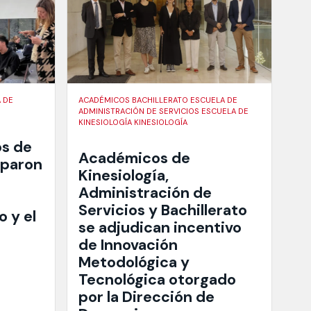
 DE
ACADÉMICOS BACHILLERATO ESCUELA DE
ADMINISTRACIÓN DE SERVICIOS ESCUELA DE
KINESIOLOGÍA KINESIOLOGÍA
s de
Académicos de
iparon
Kinesiología,
Administración de
Servicios y Bachillerato
 y el
se adjudican incentivo
de Innovación
Metodológica y
Tecnológica otorgado
por la Dirección de