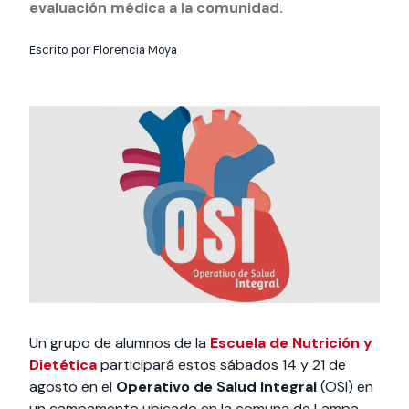
Actividades y
Programas de
evaluación médica a la comunidad.
interesar:
2025
vinculación con la
cursos
intercambio
sociedad
Escrito por Florencia Moya
Especialidades y
Servicios y apoyos
Extensión Cultural
estadías
Te puede
Explora el campus
Noticias
Te puede interesar:
Filantropía y Donaciones
Te puede
International
Facultades
interesar:
Uandes
estudiantiles
interesar:
students
Un grupo de alumnos de la
Escuela de Nutrición y
Dietética
participará estos sábados 14 y 21 de
agosto en el
Operativo de Salud Integral
(OSI) en
un campamento ubicado en la comuna de Lampa.