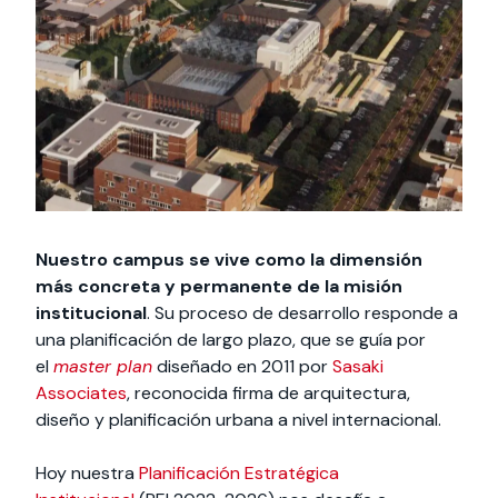
Actividades y
Programas de
interesar:
2025
vinculación con la
cursos
intercambio
sociedad
Especialidades y
Servicios y apoyos
Extensión Cultural
estadías
Te puede
Explora el campus
Noticias
Te puede interesar:
Filantropía y Donaciones
Te puede
International
Facultades
interesar:
Uandes
estudiantiles
interesar:
students
Nuestro campus se vive como la dimensión
más concreta y permanente de la misión
institucional
. Su proceso de desarrollo responde a
una planificación de largo plazo, que se guía por
el
master plan
diseñado en 2011 por
Sasaki
Associates
, reconocida firma de arquitectura,
diseño y planificación urbana a nivel internacional.
Hoy nuestra
Planificación Estratégica