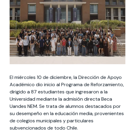
Actividades y
Programas de
interesar:
2025
vinculación con la
cursos
intercambio
sociedad
Especialidades y
Servicios y apoyos
Extensión Cultural
estadías
Te puede
Explora el campus
Noticias
Te puede interesar:
Filantropía y Donaciones
Te puede
International
Facultades
interesar:
Uandes
estudiantiles
interesar:
students
El miércoles 10 de diciembre, la Dirección de Apoyo
Académico dio inicio al Programa de Reforzamiento,
dirigido a 87 estudiantes que ingresaron a la
Universidad mediante la admisión directa Beca
Uandes NEM. Se trata de alumnos destacados por
su desempeño en la educación media, provenientes
de colegios municipales y particulares
subvencionados de todo Chile.