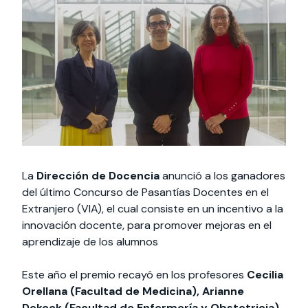
Actividades y
Programas de
interesar:
2025
vinculación con la
cursos
intercambio
sociedad
Especialidades y
Servicios y apoyos
Extensión Cultural
estadías
Te puede
Explora el campus
Noticias
Te puede interesar:
Filantropía y Donaciones
Te puede
International
Facultades
interesar:
Uandes
estudiantiles
interesar:
students
La
Dirección de Docencia
anunció a los ganadores
del último Concurso de Pasantías Docentes en el
Extranjero (VIA), el cual consiste en un incentivo a la
innovación docente, para promover mejoras en el
aprendizaje de los alumnos
Este año el premio recayó en los profesores
Cecilia
Orellana (Facultad de Medicina),
Arianne
Dekock (Facultad de Enfermería y Obstetricia)