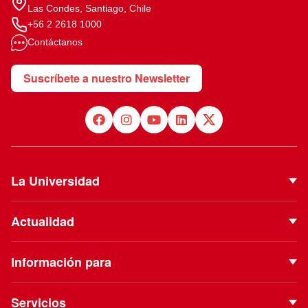
Las Condes, Santiago, Chile
+56 2 2618 1000
Contáctanos
Suscríbete a nuestro Newsletter
La Universidad
Quiénes Somos
Actualidad
Autoridades
Noticias
Proyecto Institucional
Información para
Eventos
Vinculación con el Medio
Futuros estudiantes
Podcast
Servicios
ESE Business School