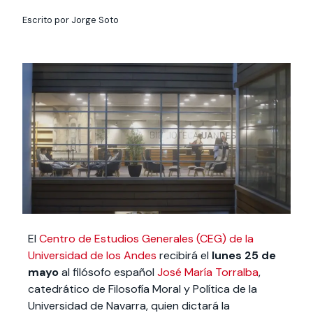
Actividades y
Programas de
interesar:
2025
vinculación con la
cursos
intercambio
Escrito por Jorge Soto
sociedad
Especialidades y
Servicios y apoyos
Extensión Cultural
estadías
Te puede
Explora el campus
Noticias
Te puede interesar:
Filantropía y Donaciones
Te puede
International
Facultades
interesar:
Uandes
estudiantiles
interesar:
students
El
Centro de Estudios Generales (CEG) de la
Universidad de los Andes
recibirá el
lunes 25 de
mayo
al filósofo español
José María Torralba
,
catedrático de Filosofía Moral y Política de la
Universidad de Navarra, quien dictará la