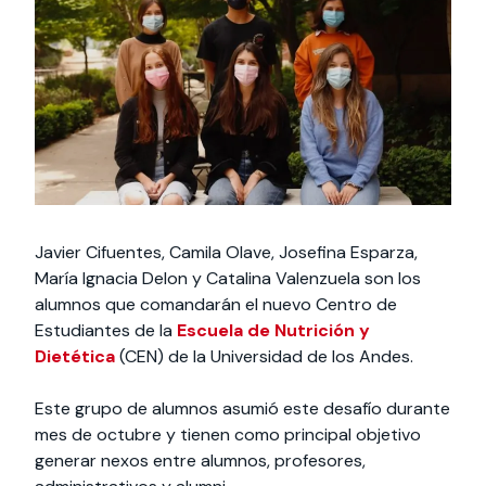
Actividades y
Programas de
interesar:
2025
vinculación con la
cursos
intercambio
sociedad
Especialidades y
Servicios y apoyos
Extensión Cultural
estadías
Te puede
Explora el campus
Noticias
Te puede interesar:
Filantropía y Donaciones
Te puede
International
Facultades
interesar:
Uandes
estudiantiles
interesar:
students
Javier Cifuentes, Camila Olave, Josefina Esparza,
María Ignacia Delon y Catalina Valenzuela son los
alumnos que comandarán el nuevo Centro de
Estudiantes de la
Escuela de Nutrición y
Dietética
(CEN) de la Universidad de los Andes.
Este grupo de alumnos asumió este desafío durante
mes de octubre y tienen como principal objetivo
generar nexos entre alumnos, profesores,