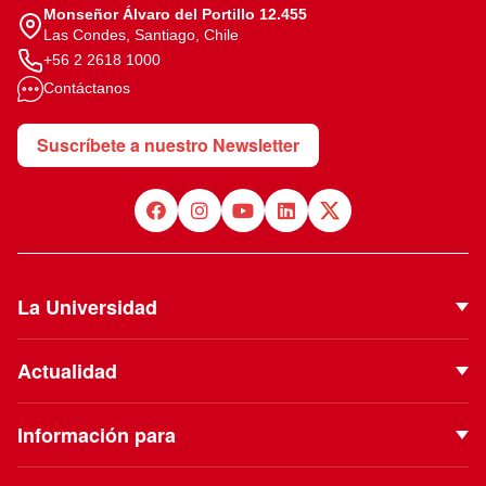
Monseñor Álvaro del Portillo 12.455
Las Condes, Santiago, Chile
+56 2 2618 1000
Contáctanos
Suscríbete a nuestro Newsletter
La Universidad
Quiénes Somos
Actualidad
Autoridades
Noticias
Proyecto Institucional
Información para
Eventos
Vinculación con el Medio
Futuros estudiantes