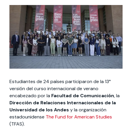
Actividades y
Programas de
interesar:
2025
vinculación con la
cursos
intercambio
sociedad
Especialidades y
Servicios y apoyos
Extensión Cultural
estadías
Te puede
Explora el campus
Noticias
Te puede interesar:
Filantropía y Donaciones
Te puede
International
Facultades
interesar:
Uandes
estudiantiles
interesar:
students
Estudiantes de 24 países participaron de la 13°
versión del curso internacional de verano
encabezado por la
Facultad de Comunicación
, la
Dirección de Relaciones Internacionales de la
Universidad de los Andes
y la organización
estadounidense
The Fund for American Studies
(TFAS).