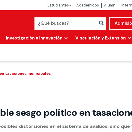
Estudiantes
Académicos
Alumni
Inter
Admisi
Investigación e Innovación
Vinculación y Extensión
 en tasaciones municipales
ible sesgo político en tasacio
Abierta
alidad
 posibles distorsiones en el sistema de avalúos, sino qu