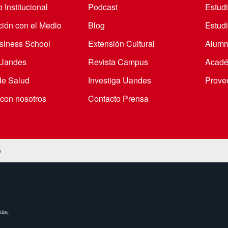
 Institucional
Podcast
Estud
ción con el Medio
Blog
Estudi
iness School
Extensión Cultural
Alumn
 Uandes
Revista Campus
Acadé
de Salud
Investiga Uandes
Prove
 con nosotros
Contacto Prensa
o