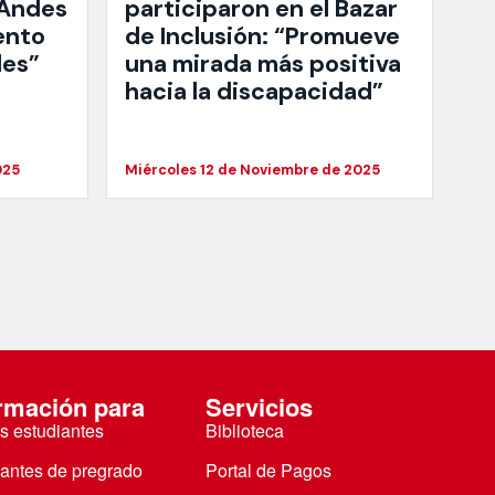
 Andes
participaron en el Bazar
ento
de Inclusión: “Promueve
des”
una mirada más positiva
hacia la discapacidad”
025
Miércoles 12 de Noviembre de 2025
rmación para
Servicios
s estudiantes
Biblioteca
iantes de pregrado
Portal de Pagos