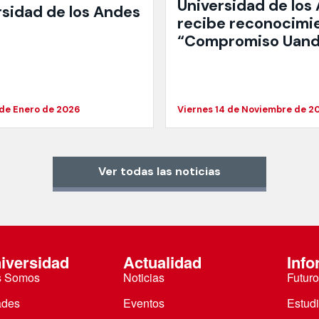
Universidad de los
rsidad de los Andes
recibe reconocimi
“Compromiso Uan
 de Enero de 2026
Viernes 14 de Noviembre de 2
Ver todas las noticias
iversidad
Actualidad
Info
s Somos
Noticias
Futuro
ades
Eventos
Estud