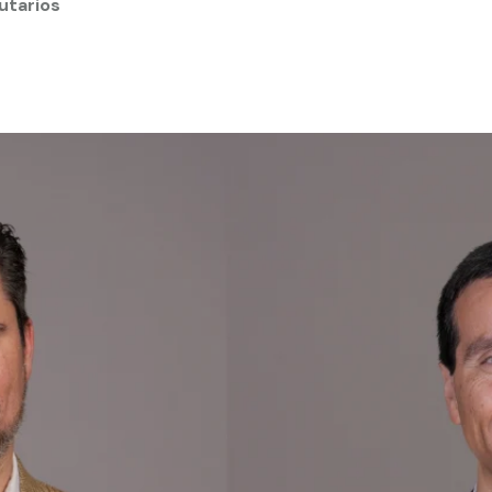
utarios
 estudiantiles