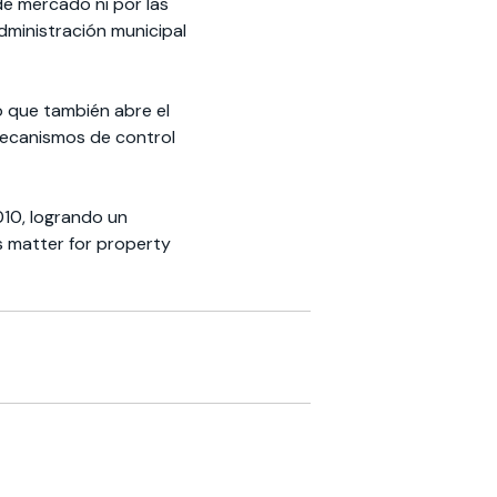
de mercado ni por las
administración municipal
no que también abre el
 mecanismos de control
010, logrando un
s matter for property