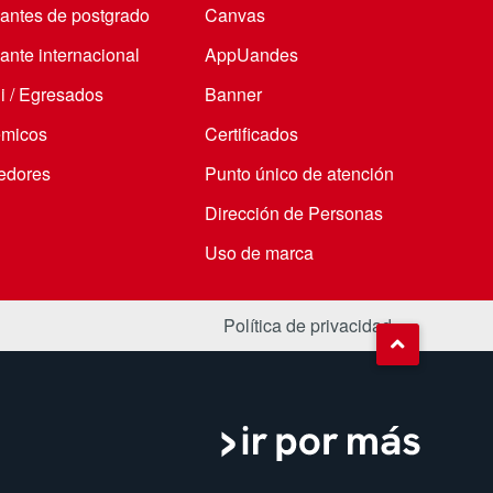
iantes de postgrado
Canvas
ante internacional
AppUandes
i / Egresados
Banner
micos
Certificados
edores
Punto único de atención
Dirección de Personas
Uso de marca
Política de privacidad