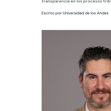
transparencia en los procesos trib
Te puede interesar:
Te puede interesar:
International students
Explora el campus Uandes
Facultades
Noticias
Escrito por Universidad de los Andes