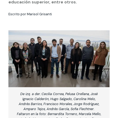
Actividades y
Programas de
educación superior, entre otros.
interesar:
2025
vinculación con la
cursos
intercambio
sociedad
Escrito por Marisol Grisanti
Especialidades y
Servicios y apoyos
Extensión Cultural
estadías
Te puede
Explora el campus
Noticias
Te puede interesar:
Filantropía y Donaciones
Te puede
International
Facultades
interesar:
Uandes
estudiantiles
interesar:
students
De izq. a der.:Cecilia Correa, Pelusa Orellana, José
Ignacio Calderón, Hugo Salgado, Carolina Melo,
Andrés Barrios, Francisco Morales, Jorge Rodríguez,
Amparo Tejos, Andrés García, Sofia Flechtner.
Faltaron en la foto: Bernardita Tornero, Marcela Mello,