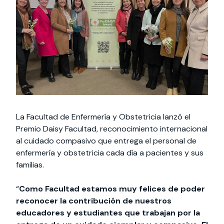
Actividades y
Programas de
interesar:
2025
vinculación con la
cursos
intercambio
sociedad
Especialidades y
Servicios y apoyos
Extensión Cultural
estadías
Te puede
Explora el campus
Noticias
Te puede interesar:
Filantropía y Donaciones
Te puede
International
Facultades
interesar:
Uandes
estudiantiles
interesar:
students
La Facultad de Enfermería y Obstetricia lanzó el
Premio Daisy Facultad, reconocimiento internacional
al cuidado compasivo que entrega el personal de
enfermería y obstetricia cada día a pacientes y sus
familias.
“
Como Facultad estamos muy felices de poder
reconocer la contribución de nuestros
educadores y estudiantes que trabajan por la