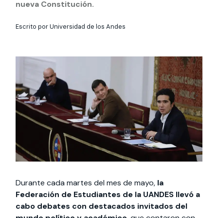
Actividades y
Programas de
nueva Constitución.
interesar:
2025
vinculación con la
cursos
intercambio
sociedad
Escrito por Universidad de los Andes
Especialidades y
Servicios y apoyos
Extensión Cultural
estadías
Te puede
Explora el campus
Noticias
Te puede interesar:
Filantropía y Donaciones
Te puede
International
Facultades
interesar:
Uandes
estudiantiles
interesar:
students
Durante cada martes del mes de mayo,
la
Federación de Estudiantes de la UANDES llevó a
cabo debates con destacados invitados del
mundo político y académico
, que contaron con