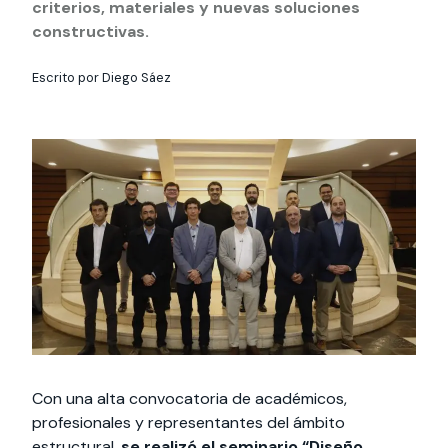
Actividades y
Programas de
criterios, materiales y nuevas soluciones
interesar:
2025
vinculación con la
cursos
intercambio
constructivas.
sociedad
Especialidades y
Servicios y apoyos
Extensión Cultural
Escrito por Diego Sáez
estadías
Te puede
Explora el campus
Noticias
Te puede interesar:
Filantropía y Donaciones
Te puede
International
Facultades
interesar:
Uandes
estudiantiles
interesar:
students
Con una alta convocatoria de académicos,
profesionales y representantes del ámbito
estructural,
se realizó el seminario “Diseño