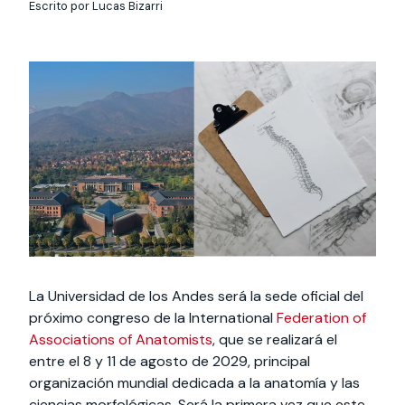
Actividades y
Programas de
Escrito por Lucas Bizarri
interesar:
2025
vinculación con la
cursos
intercambio
sociedad
Especialidades y
Servicios y apoyos
Extensión Cultural
estadías
Te puede
Explora el campus
Noticias
Te puede interesar:
Filantropía y Donaciones
Te puede
International
Facultades
interesar:
Uandes
estudiantiles
interesar:
students
La Universidad de los Andes será la sede oficial del
próximo congreso de la International
Federation of
Associations of Anatomists
, que se realizará el
entre el 8 y 11 de agosto de 2029, principal
organización mundial dedicada a la anatomía y las
ciencias morfológicas. Será la primera vez que este