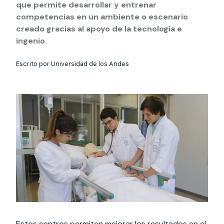
Actividades y
Programas de
que permite desarrollar y entrenar
interesar:
2025
vinculación con la
cursos
intercambio
sociedad
competencias en un ambiente o escenario
creado gracias al apoyo de la tecnología e
Especialidades y
Servicios y apoyos
Extensión Cultural
estadías
ingenio.
Te puede
Explora el campus
Noticias
Te puede interesar:
Filantropía y Donaciones
Escrito por Universidad de los Andes
Te puede
International
Facultades
interesar:
Uandes
estudiantiles
interesar:
students
Estos centros permiten mejorar los resultados en el