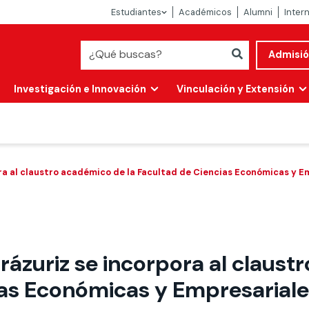
Estudiantes
Académicos
Alumni
Inter
Admisi
Investigación e Innovación
Vinculación y Extensión
ora al claustro académico de la Facultad de Ciencias Económicas y E
rrázuriz se incorpora al claust
Abierta
ias Económicas y Empresarial
alidad