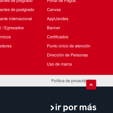
iantes de pregrado
Portal de Pagos
iantes de postgrado
Canvas
ante internacional
AppUandes
i / Egresados
Banner
micos
Certificados
edores
Punto único de atención
Dirección de Personas
Uso de marca
Política de privacidad