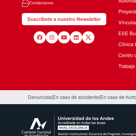
Autorid
Contáctanos
Proyecto
Suscríbete a nuestro Newsletter
Vincula
ESE Bus
Clínica
Centro 
Trabaja
Denuncias
|
En caso de accidente
|
En caso de hurt