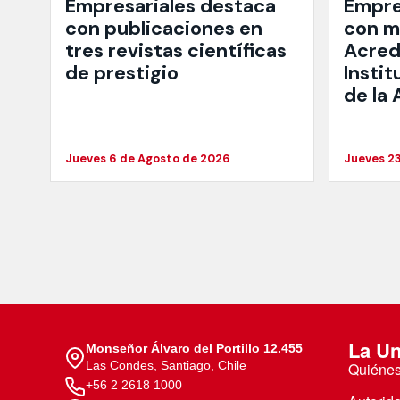
Empresariales destaca
Empre
con publicaciones en
con mi
tres revistas científicas
Acred
de prestigio
Instit
de la
Jueves 6 de Agosto de 2026
Jueves 23
La Un
Monseñor Álvaro del Portillo 12.455
Las Condes, Santiago, Chile
Quiéne
+56 2 2618 1000