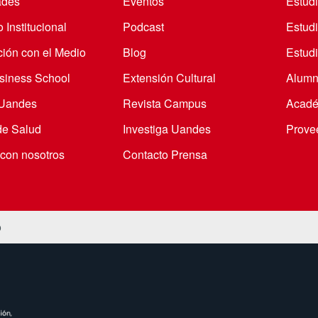
ades
Eventos
Estud
 Institucional
Podcast
Estud
ción con el Medio
Blog
Estudi
iness School
Extensión Cultural
Alumn
 Uandes
Revista Campus
Acadé
de Salud
Investiga Uandes
Prove
 con nosotros
Contacto Prensa
o