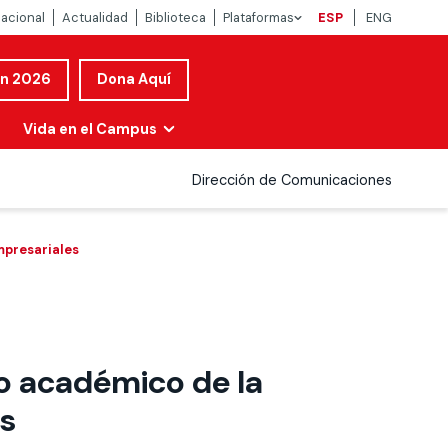
nacional
Actualidad
Biblioteca
Plataformas
ESP
ENG
ón 2026
Dona Aquí
Vida en el Campus
Dirección de Comunicaciones
mpresariales
ro académico de la
es