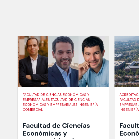
FACULTAD DE CIENCIAS ECONÓMICAS Y
ACREDITAC
EMPRESARIALES FACULTAD DE CIENCIAS
FACULTAD 
ECONOMICAS Y EMPRESARIALES INGENIERÍA
EMPRESARI
COMERCIAL
INGENIERÍ
Facultad de Ciencias
Facul
Económicas y
Econó