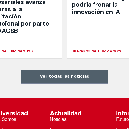
sariales avanza
podría frenar la
ras a la
innovación en IA
itación
ucional por parte
 AACSB
 de Julio de 2026
Jueves 23 de Julio de 2026
Ver todas las noticias
iversidad
Actualidad
Info
s Somos
Noticias
Futuro