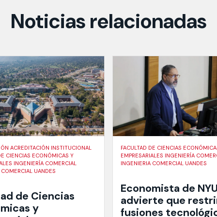
Noticias relacionadas
IÓN ACREDITACIÓN INSTITUCIONAL
FACULTAD DE CIENCIAS ECONÓMICA
DE CIENCIAS ECONÓMICAS Y
EMPRESARIALES INGENIERÍA COMER
ALES INGENIERÍA COMERCIAL
INGENIERIA COMERCIAL UANDES
A COMERCIAL UANDES
Economista de NY
tad de Ciencias
advierte que restri
micas y
fusiones tecnológi