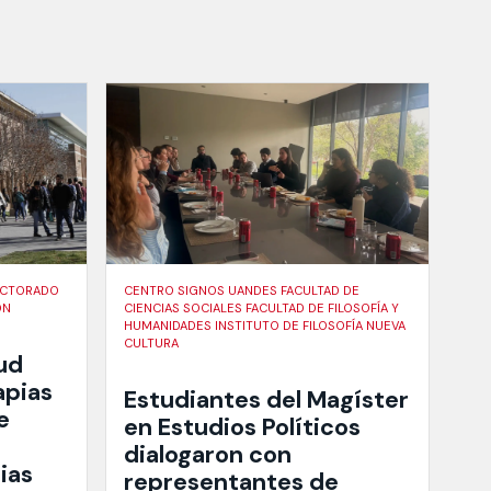
DOCTORADO
CENTRO SIGNOS UANDES FACULTAD DE
ÓN
CIENCIAS SOCIALES FACULTAD DE FILOSOFÍA Y
HUMANIDADES INSTITUTO DE FILOSOFÍA NUEVA
CULTURA
ud
apias
Estudiantes del Magíster
e
en Estudios Políticos
dialogaron con
ias
representantes de