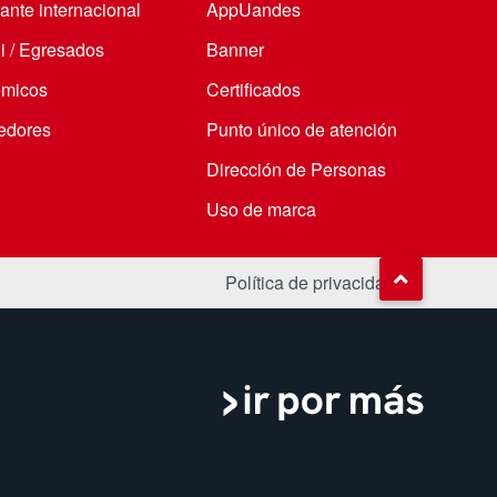
ante internacional
AppUandes
i / Egresados
Banner
micos
Certificados
edores
Punto único de atención
Dirección de Personas
Uso de marca
Política de privacidad