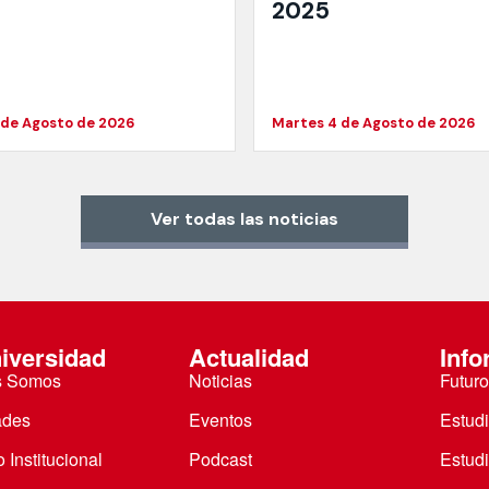
2025
 de Agosto de 2026
Martes 4 de Agosto de 2026
Ver todas las noticias
iversidad
Actualidad
Info
s Somos
Noticias
Futuro
ades
Eventos
Estud
 Institucional
Podcast
Estud