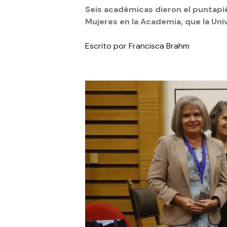
Seis académicas dieron el puntapié
Mujeres en la Academia, que la Uni
Te puede interesar:
Te puede interesar:
International students
Explora el campus Uandes
Facultades
Noticias
Escrito por Francisca Brahm