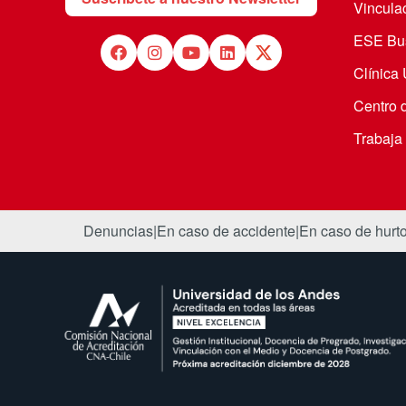
Vincula
ESE Bus
Clínica
Centro 
Trabaja
Denuncias
|
En caso de accidente
|
En caso de hurt