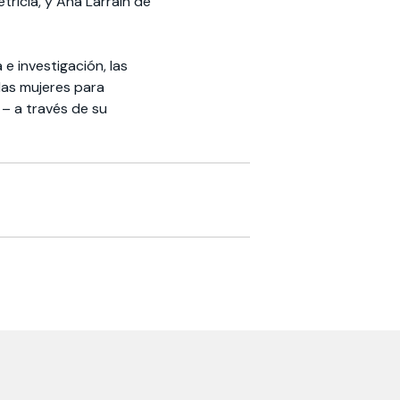
ricia, y Ana Larraín de
e investigación, las
 las mujeres para
 – a través de su