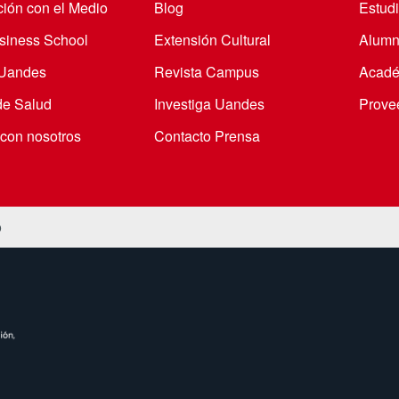
ción con el Medio
Blog
Estudi
iness School
Extensión Cultural
Alumn
 Uandes
Revista Campus
Acadé
de Salud
Investiga Uandes
Prove
 con nosotros
Contacto Prensa
o