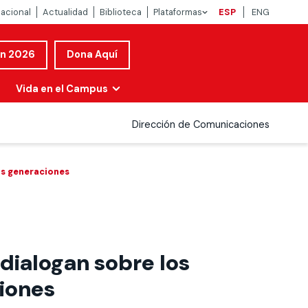
nacional
Actualidad
Biblioteca
Plataformas
ESP
ENG
ón 2026
Dona Aquí
Vida en el Campus
Dirección de Comunicaciones
as generaciones
ialogan sobre los
ciones