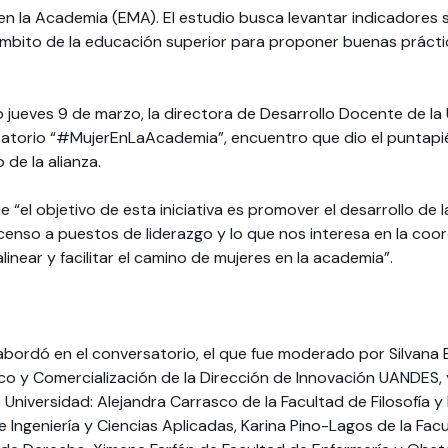
en la Academia (EMA). El estudio busca levantar indicadores 
 ámbito de la educación superior para proponer buenas práct
do jueves 9 de marzo, la directora de Desarrollo Docente de l
satorio “#MujerEnLaAcademia”, encuentro que dio el puntapié 
de la alianza.
 “el objetivo de esta iniciativa es promover el desarrollo de
censo a puestos de liderazgo y lo que nos interesa en la coor
 alinear y facilitar el camino de mujeres en la academia”.
abordó en el conversatorio, el que fue moderado por Silvana 
co y Comercialización de la Dirección de Innovación UANDES, 
Universidad: Alejandra Carrasco de la Facultad de Filosofía 
de Ingeniería y Ciencias Aplicadas, Karina Pino-Lagos de la Facu