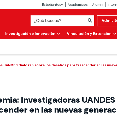
Estudiantes
Académicos
Alumni
Inter
Admisi
Investigación e Innovación
Vinculación y Extensión
 UANDES dialogan sobre los desafíos para trascender en las nuev
ia: Investigadoras UANDES d
Abierta
scender en las nuevas genera
alidad