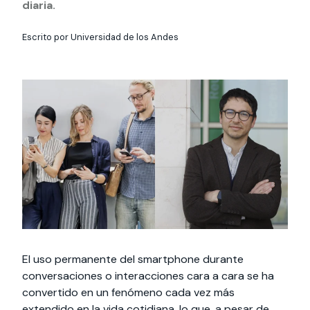
Actividades y
Programas de
diaria.
interesar:
2025
vinculación con la
cursos
intercambio
sociedad
Escrito por Universidad de los Andes
Especialidades y
Servicios y apoyos
Extensión Cultural
estadías
Te puede
Explora el campus
Noticias
Te puede interesar:
Filantropía y Donaciones
Te puede
International
Facultades
interesar:
Uandes
estudiantiles
interesar:
students
El uso permanente del smartphone durante
conversaciones o interacciones cara a cara se ha
convertido en un fenómeno cada vez más
extendido en la vida cotidiana, lo que, a pesar de