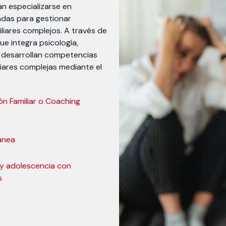
an especializarse en
adas para gestionar
iares complejos. A través de
ue integra psicología,
s desarrollan competencias
liares complejas mediante el
ón Familiar o Coaching
ánea
a y adolescencia con
as