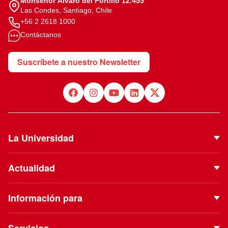
Monseñor Álvaro del Portillo 12.455
Las Condes, Santiago, Chile
+56 2 2618 1000
Contáctanos
Suscríbete a nuestro Newsletter
La Universidad
Quiénes Somos
Actualidad
Autoridades
Noticias
Proyecto Institucional
Información para
Eventos
Vinculación con el Medio
Futuros estudiantes
Podcast
Servicios