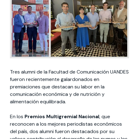
Actividades y
Programas de
interesar:
2025
vinculación con la
cursos
intercambio
sociedad
Especialidades y
Servicios y apoyos
Extensión Cultural
estadías
Te puede
Explora el campus
Noticias
Te puede interesar:
Filantropía y Donaciones
Te puede
International
Facultades
interesar:
Uandes
estudiantiles
interesar:
students
Tres alumni de la Facultad de Comunicación UANDES
fueron recientemente galardonados en
premiaciones que destacan su labor en la
comunicación económica y de nutrición y
alimentación equilibrada.
En los
Premios Multigremial Nacional
, que
reconocen a los mejores periodistas económicos
del país, dos alumni fueron destacados por su
valiosa contribución al desarrollo de las pymes y los