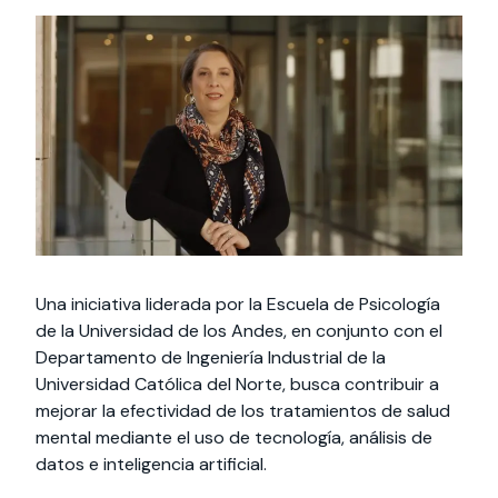
Actividades y
Programas de
interesar:
2025
vinculación con la
cursos
intercambio
sociedad
Especialidades y
Servicios y apoyos
Extensión Cultural
estadías
Te puede
Explora el campus
Noticias
Te puede interesar:
Filantropía y Donaciones
Te puede
International
Facultades
interesar:
Uandes
estudiantiles
interesar:
students
Una iniciativa liderada por la Escuela de Psicología
de la Universidad de los Andes, en conjunto con el
Departamento de Ingeniería Industrial de la
Universidad Católica del Norte, busca contribuir a
mejorar la efectividad de los tratamientos de salud
mental mediante el uso de tecnología, análisis de
datos e inteligencia artificial.