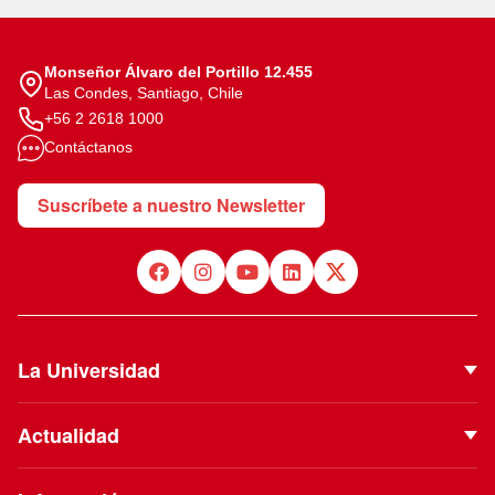
Monseñor Álvaro del Portillo 12.455
Las Condes, Santiago, Chile
+56 2 2618 1000
Contáctanos
Suscríbete a nuestro Newsletter
La Universidad
Quiénes Somos
Actualidad
Autoridades
Noticias
Proyecto Institucional