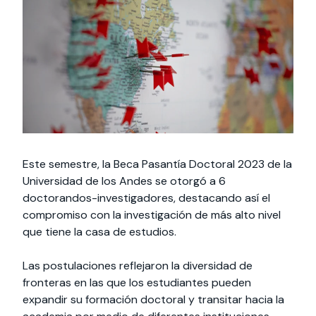
Actividades y
Programas de
interesar:
2025
vinculación con la
cursos
intercambio
sociedad
Especialidades y
Servicios y apoyos
Extensión Cultural
estadías
Te puede
Explora el campus
Noticias
Te puede interesar:
Filantropía y Donaciones
Te puede
International
Facultades
interesar:
Uandes
estudiantiles
interesar:
students
Este semestre, la Beca Pasantía Doctoral 2023 de la
Universidad de los Andes se otorgó a 6
doctorandos-investigadores, destacando así el
compromiso con la investigación de más alto nivel
que tiene la casa de estudios.
Las postulaciones reflejaron la diversidad de
fronteras en las que los estudiantes pueden
expandir su formación doctoral y transitar hacia la