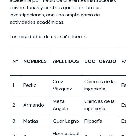
academia por medio de diferentes instituciones
universitarias y centros que abordan sus
investigaciones, con una amplia gama de
actividades académicas.
Los resultados de este año fueron:
Nº
NOMBRES
APELLIDOS
DOCTORADO
PAÍS
Cruz
Ciencias de la
1
Pedro
Españ
Vázquez
ingeniería
Meza
Ciencias de la
2
Armando
Españ
Angulo
ingeniería
3
Matías
Quer Lagno
Filosofía
Españ
Hormazábal