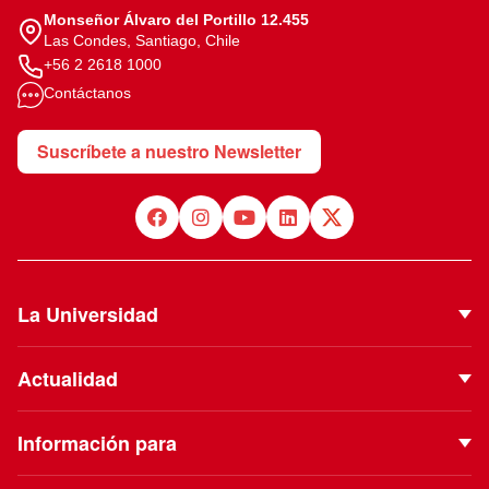
Monseñor Álvaro del Portillo 12.455
Las Condes, Santiago, Chile
+56 2 2618 1000
Contáctanos
Suscríbete a nuestro Newsletter
La Universidad
Quiénes Somos
Actualidad
Autoridades
Noticias
Proyecto Institucional
Información para
Eventos
Vinculación con el Medio
Futuros estudiantes