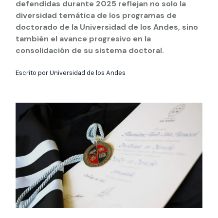
Actividades y
Programas de
defendidas durante 2025 reflejan no solo la
interesar:
2025
vinculación con la
cursos
intercambio
diversidad temática de los programas de
sociedad
doctorado de la Universidad de los Andes, sino
Especialidades y
Servicios y apoyos
Extensión Cultural
también el avance progresivo en la
estadías
consolidación de su sistema doctoral.
Te puede
Explora el campus
Noticias
Te puede interesar:
Filantropía y Donaciones
Te puede
International
Facultades
interesar:
Uandes
estudiantiles
Escrito por Universidad de los Andes
interesar:
students