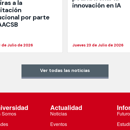
ras a la
innovación en IA
itación
ucional por parte
 AACSB
 de Julio de 2026
Jueves 23 de Julio de 2026
Ver todas las noticias
iversidad
Actualidad
Info
s Somos
Noticias
Futuro
ades
Eventos
Estud