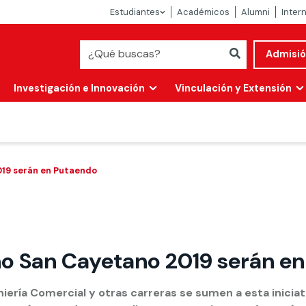
Estudiantes
Académicos
Alumni
Inter
Admisi
Investigación e Innovación
Vinculación y Extensión
019 serán en Putaendo
rno San Cayetano 2019 serán e
Abierta
alidad
ría Comercial y otras carreras se sumen a esta iniciativ