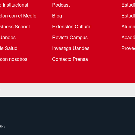
 Institucional
Podcast
Estud
ción con el Medio
Blog
Estudi
iness School
Extensión Cultural
Alumn
 Uandes
Revista Campus
Acadé
de Salud
Investiga Uandes
Prove
 con nosotros
Contacto Prensa
o