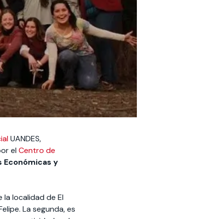
ial
UANDES,
por el
Centro de
s Económicas y
la localidad de El
elipe. La segunda, es