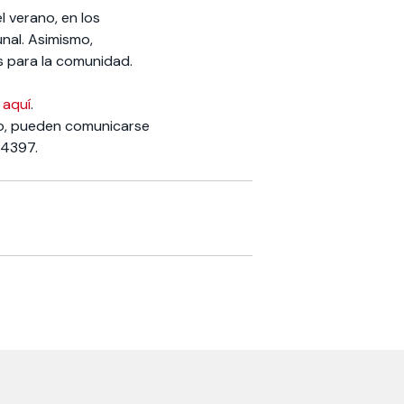
l verano, en los
unal. Asimismo,
es para la comunidad.
r
aquí
.
go, pueden comunicarse
34397.