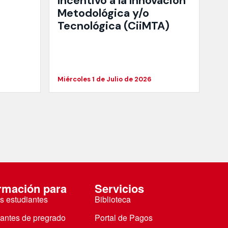
Incentivo a la Innovación
Metodológica y/o
Tecnológica (CiiMTA)
Miércoles 1 de Julio de 2026
rmación para
Servicios
s estudiantes
Biblioteca
iantes de pregrado
Portal de Pagos