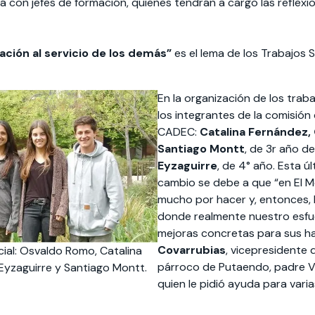
á con jefes de formación, quienes tendrán a cargo las reflexi
ación al servicio de los demás”
es el lema de los Trabajos
En la organización de los trab
los integrantes de la comisión 
CADEC:
Catalina Fernández,
Santiago Montt
, de 3r año d
Eyzaguirre
, de 4° año. Esta ú
cambio se debe a que “en El 
mucho por hacer y, entonces, 
donde realmente nuestro esfu
mejoras concretas para sus h
Covarrubias
, vicepresidente 
ial: Osvaldo Romo, Catalina
párroco de Putaendo, padre 
Eyzaguirre y Santiago Montt.
quien le pidió ayuda para varia