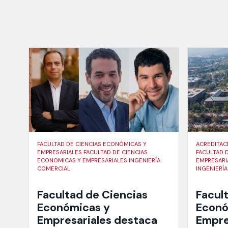
FACULTAD DE CIENCIAS ECONÓMICAS Y
ACREDITAC
EMPRESARIALES FACULTAD DE CIENCIAS
FACULTAD 
ECONOMICAS Y EMPRESARIALES INGENIERÍA
EMPRESARI
COMERCIAL
INGENIERÍ
Facultad de Ciencias
Facul
Económicas y
Econó
Empresariales destaca
Empre