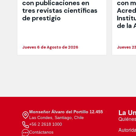
con publicaciones en
con mi
tres revistas científicas
Acred
de prestigio
Instit
de la
Jueves 6 de Agosto de 2026
Jueves 23
La Un
Monseñor Álvaro del Portillo 12.455
Las Condes, Santiago, Chile
Quiéne
+56 2 2618 1000
Autorid
Contáctanos