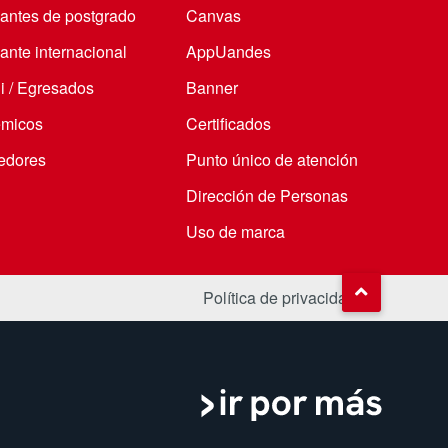
iantes de postgrado
Canvas
ante internacional
AppUandes
i / Egresados
Banner
micos
Certificados
edores
Punto único de atención
Dirección de Personas
Uso de marca
Política de privacidad