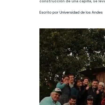
construcción de una capilla, se lev
Te puede interesar:
Te puede interesar:
International students
Explora el campus Uandes
Facultades
Noticias
Escrito por Universidad de los Andes