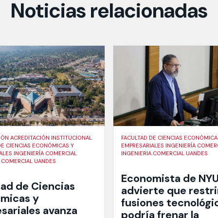
Noticias relacionadas
IÓN ACREDITACIÓN INSTITUCIONAL
FACULTAD DE CIENCIAS ECONÓMICA
DE CIENCIAS ECONÓMICAS Y
EMPRESARIALES INGENIERÍA COMER
ALES INGENIERÍA COMERCIAL
INGENIERIA COMERCIAL UANDES
A COMERCIAL UANDES
Economista de NY
tad de Ciencias
advierte que restri
micas y
fusiones tecnológi
sariales avanza
podría frenar la