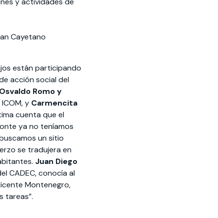
ones y actividades de
 San Cayetano
ajos están participando
de acción social del
 Osvaldo Romo y
e ICOM, y
Carmencita
ltima cuenta que el
Monte ya no teníamos
buscamos un sitio
erzo se tradujera en
abitantes.
Juan Diego
del CADEC, conocía al
Vicente Montenegro,
s tareas”.