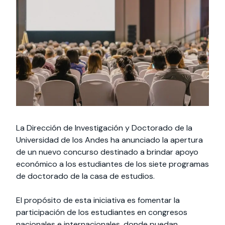
Actividades y
Programas de
interesar:
2025
vinculación con la
cursos
intercambio
sociedad
Especialidades y
Servicios y apoyos
Extensión Cultural
estadías
Te puede
Explora el campus
Noticias
Te puede interesar:
Filantropía y Donaciones
Te puede
International
Facultades
interesar:
Uandes
estudiantiles
interesar:
students
La Dirección de Investigación y Doctorado de la
Universidad de los Andes ha anunciado la apertura
de un nuevo concurso destinado a brindar apoyo
económico a los estudiantes de los siete programas
de doctorado de la casa de estudios.
El propósito de esta iniciativa es fomentar la
participación de los estudiantes en congresos
nacionales e internacionales, donde puedan