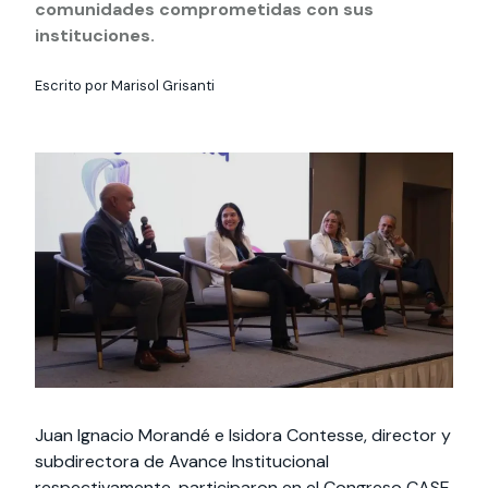
Actividades y
Programas de
comunidades comprometidas con sus
interesar:
2025
vinculación con la
cursos
intercambio
sociedad
instituciones.
Especialidades y
Servicios y apoyos
Extensión Cultural
estadías
Escrito por Marisol Grisanti
Te puede
Explora el campus
Noticias
Te puede interesar:
Filantropía y Donaciones
Te puede
International
Facultades
interesar:
Uandes
estudiantiles
interesar:
students
Juan Ignacio Morandé e Isidora Contesse, director y
subdirectora de Avance Institucional
respectivamente, participaron en el Congreso CASE