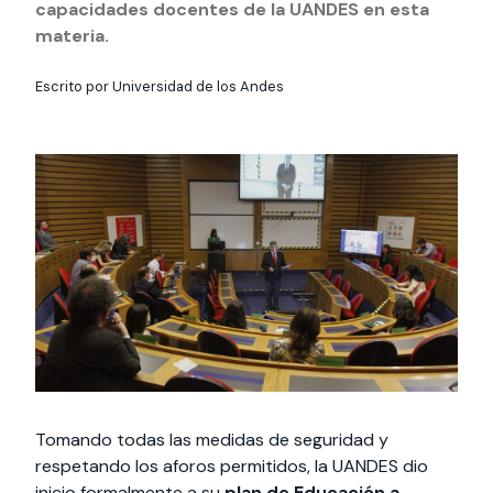
Actividades y
Programas de
capacidades docentes de la UANDES en esta
interesar:
2025
vinculación con la
cursos
intercambio
materia.
sociedad
Especialidades y
Servicios y apoyos
Extensión Cultural
Escrito por Universidad de los Andes
estadías
Te puede
Explora el campus
Noticias
Te puede interesar:
Filantropía y Donaciones
Te puede
International
Facultades
interesar:
Uandes
estudiantiles
interesar:
students
Tomando todas las medidas de seguridad y
respetando los aforos permitidos, la UANDES dio
inicio formalmente a su
plan de
Educación a