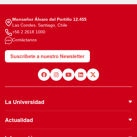
Monseñor Álvaro del Portillo 12.455
Las Condes, Santiago, Chile
+56 2 2618 1000
Contáctanos
Suscríbete a nuestro Newsletter
La Universidad
Quiénes Somos
Actualidad
Autoridades
Noticias
Proyecto Institucional