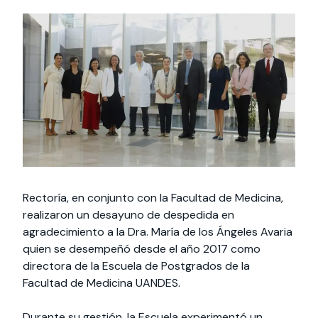
Actividades y
Programas de
interesar:
2025
vinculación con la
cursos
intercambio
sociedad
Especialidades y
Servicios y apoyos
Extensión Cultural
estadías
Te puede
Explora el campus
Noticias
Te puede interesar:
Filantropía y Donaciones
Te puede
International
Facultades
interesar:
Uandes
estudiantiles
interesar:
students
Rectoría, en conjunto con la Facultad de Medicina,
realizaron un desayuno de despedida en
agradecimiento a la Dra. María de los Ángeles Avaria
quien se desempeñó desde el año 2017 como
directora de la Escuela de Postgrados de la
Facultad de Medicina UANDES.
Durante su gestión, la Escuela experimentó un