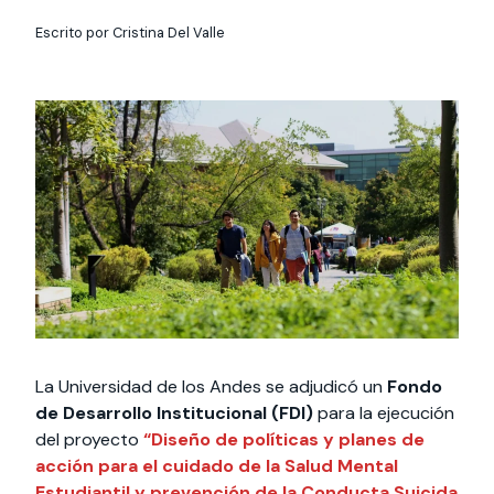
Actividades y
Programas de
interesar:
2025
vinculación con la
cursos
intercambio
Escrito por Cristina Del Valle
sociedad
Especialidades y
Servicios y apoyos
Extensión Cultural
estadías
Te puede
Explora el campus
Noticias
Te puede interesar:
Filantropía y Donaciones
Te puede
International
Facultades
interesar:
Uandes
estudiantiles
interesar:
students
La Universidad de los Andes se adjudicó un
Fondo
de Desarrollo Institucional (FDI)
para la ejecución
del proyecto
“Diseño de políticas y planes de
acción para el cuidado de la Salud Mental
Estudiantil y prevención de la Conducta Suicida