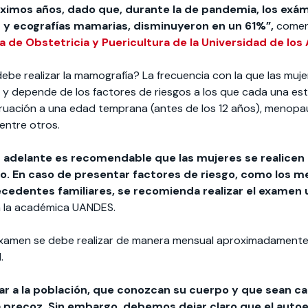
ximos años, dado que, durante la de pandemia, los exá
 y ecografías mamarias, disminuyeron en un 61%”,
come
a de Obstetricia y Puericultura de la Universidad de los
ebe realizar la mamografía? La frecuencia con la que las muje
 y depende de los factores de riesgos a los que cada una est
ruación a una edad temprana (antes de los 12 años), menopau
 entre otros.
 adelante es recomendable que las mujeres se realicen
. En caso de presentar factores de riesgo, como los 
cedentes familiares, se recomienda realizar el examen un
ca la académica UANDES.
examen se debe realizar de manera mensual aproximadamente 
.
zar a la población, que conozcan su cuerpo y que sean 
a precoz. Sin embargo, debemos dejar claro que el auto