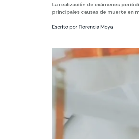
La realización de exámenes periód
principales causas de muerte en m
Te puede interesar:
Te puede interesar:
International students
Explora el campus Uandes
Facultades
Noticias
Escrito por Florencia Moya