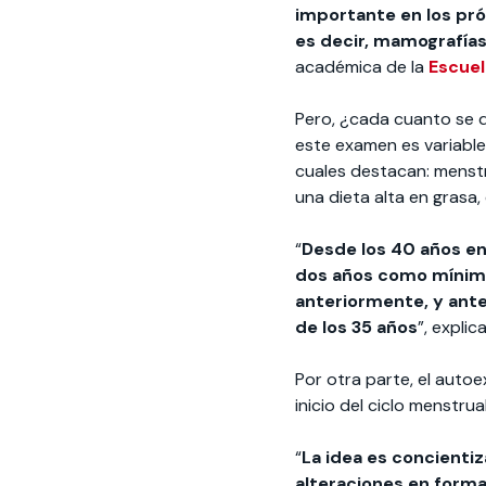
importante en los pró
es decir, mamografías
académica de la
Escuel
Pero, ¿cada cuanto se d
este examen es variable
cuales destacan: menst
una dieta alta en grasa,
“
Desde los 40 años en
dos años como mínimo
anteriormente, y ante
de los 35 años
”, expli
Por otra parte, el auto
inicio del ciclo menstrual
“
La idea es concienti
alteraciones en form