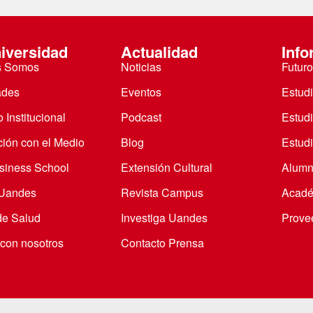
iversidad
Actualidad
Info
s Somos
Noticias
Futuro
ades
Eventos
Estud
 Institucional
Podcast
Estud
ción con el Medio
Blog
Estudi
iness School
Extensión Cultural
Alumn
 Uandes
Revista Campus
Acadé
de Salud
Investiga Uandes
Prove
 con nosotros
Contacto Prensa