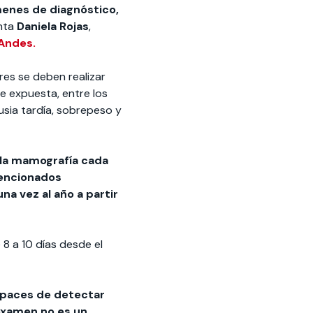
menes de diagnóstico,
nta
Daniela Rojas
,
 Andes.
res se deben realizar
e expuesta, entre los
sia tardía, sobrepeso y
 la mamografía cada
mencionados
a vez al año a partir
8 a 10 días desde el
capaces de detectar
examen no es un