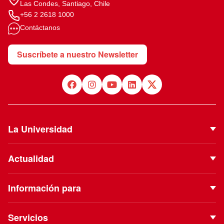
Las Condes, Santiago, Chile
+56 2 2618 1000
Contáctanos
Suscríbete a nuestro Newsletter
La Universidad
Quiénes Somos
Actualidad
Autoridades
Noticias
Proyecto Institucional
Información para
Eventos
Vinculación con el Medio
Futuros estudiantes
Podcast
Servicios
ESE Business School