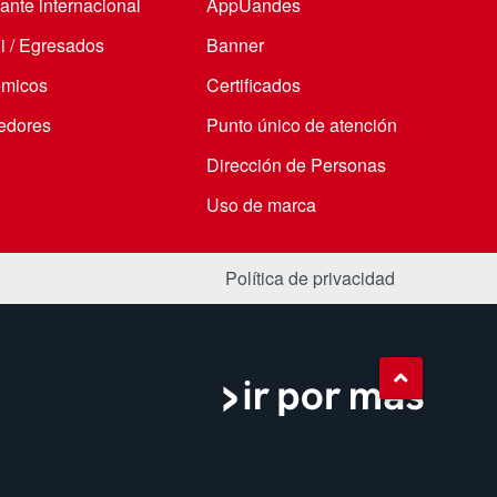
ante internacional
AppUandes
i / Egresados
Banner
micos
Certificados
edores
Punto único de atención
Dirección de Personas
Uso de marca
Política de privacidad