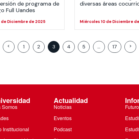
versión de programa de
diversas áreas cocurri
go Full Uandes
 de Diciembre de 2025
Miércoles 10 de Diciembre d
Posts
<
>
1
2
3
4
5
…
17
pagination
iversidad
Actualidad
Info
s Somos
Noticias
Futuro
ades
Eventos
Estud
 Institucional
Podcast
Estud