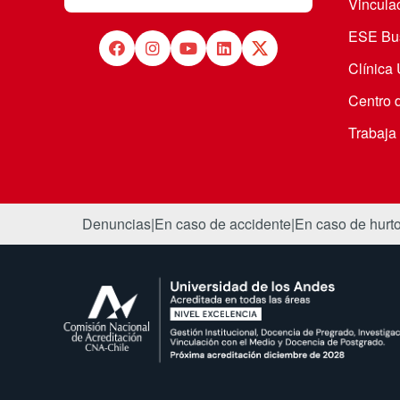
Vincula
ESE Bus
Clínica
Centro 
Trabaja
Denuncias
|
En caso de accidente
|
En caso de hurt