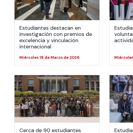
Te puede interesar:
Te puede interesar:
International students
Explora el campus Uandes
Facultades
Noticias
Estudiantes destacan en
Estudia
investigación con premios de
volunta
excelencia y vinculación
activid
internacional
Miércoles 18 de Marzo de 2026
Miércoles
Cerca de 90 estudiantes
Estudia