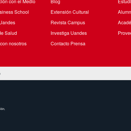
ción con el Medio
Blog
Estudi
iness School
Extensión Cultural
Alumn
 Uandes
Revista Campus
Acadé
de Salud
Investiga Uandes
Prove
 con nosotros
Contacto Prensa
o