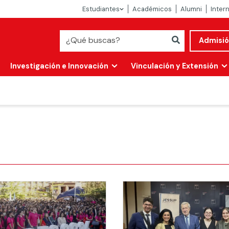
Estudiantes
Académicos
Alumni
Inter
Admisi
Investigación e Innovación
Vinculación y Extensión
Abierta
alidad