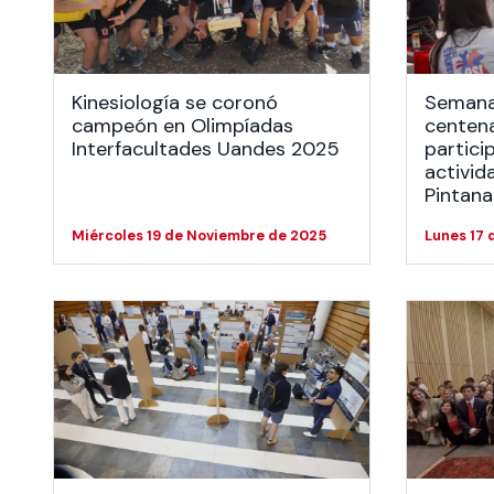
Te puede interesar:
Te puede interesar:
International students
Explora el campus Uandes
Facultades
Noticias
Kinesiología se coronó
Semana 
campeón en Olimpíadas
centena
Interfacultades Uandes 2025
partici
activid
Pintana
Miércoles 19 de Noviembre de 2025
Lunes 17