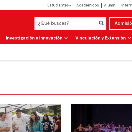
Estudiantes
Académicos
Alumni
Inter
Admisi
Investigación e Innovación
Vinculación y Extensión
Abierta
alidad