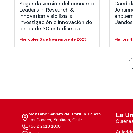
Segunda versión del concurso
Candida
Leaders in Research &
Johanne
Innovation visibiliza la
encuent
investigación e innovación de
Uandes
cerca de 30 estudiantes
Miércoles 5 de Noviembre de 2025
Martes 4
La Un
Monseñor Álvaro del Portillo 12.455
Las Condes, Santiago, Chile
Quiéne
+56 2 2618 1000
Autorid