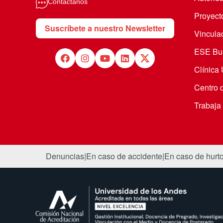
Contáctanos
Proyecto
Suscríbete a nuestro Newsletter
Vincula
ESE Bus
Clínica
Centro 
Trabaja
Denuncias
|
En caso de accidente
|
En caso de hurt