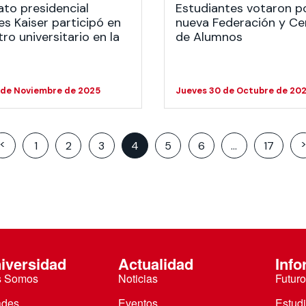
to presidencial
Estudiantes votaron p
s Kaiser participó en
nueva Federación y Ce
ro universitario en la
de Alumnos
 de Noviembre de 2025
Jueves 30 de Octubre de 20
Posts
<
1
2
3
4
5
6
…
17
pagination
iversidad
Actualidad
Info
s Somos
Noticias
Futuro
ades
Eventos
Estud