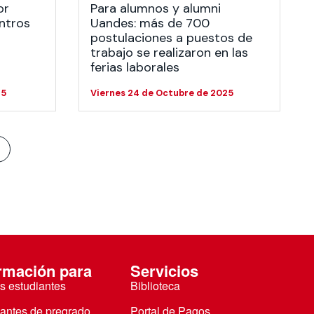
or
Para alumnos y alumni
ntros
Uandes: más de 700
postulaciones a puestos de
trabajo se realizaron en las
ferias laborales
25
Viernes 24 de Octubre de 2025
>
rmación para
Servicios
s estudiantes
Biblioteca
iantes de pregrado
Portal de Pagos