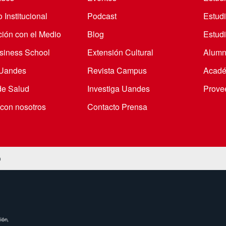
 Institucional
Podcast
Estud
ción con el Medio
Blog
Estudi
iness School
Extensión Cultural
Alumn
 Uandes
Revista Campus
Acadé
de Salud
Investiga Uandes
Prove
 con nosotros
Contacto Prensa
o