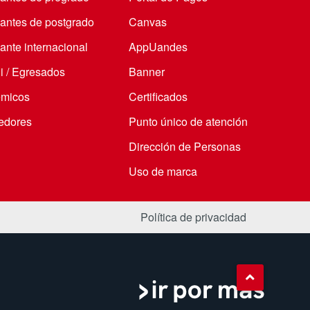
iantes de postgrado
Canvas
ante internacional
AppUandes
i / Egresados
Banner
micos
Certificados
edores
Punto único de atención
Dirección de Personas
Uso de marca
Política de privacidad