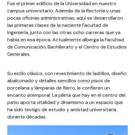
Actividades y
Programas de
interesar:
2025
Fue el primer edificio de la Universidad en nuestro
vinculación con la
cursos
intercambio
sociedad
campus universitario. Además de la Rectoría y unas
pocas oficinas administrativas, aquí se desarrollaron
Especialidades y
Servicios y apoyos
Extensión Cultural
estadías
las primeras clases de la naciente Facultad de
Ingeniería, junto con las otras ocho carreras que ya
Te puede
Explora el campus
Noticias
Te puede interesar:
Filantropía y Donaciones
había en esa época. Actualmente alberga la Facultad
Te puede
International
Facultades
interesar:
Uandes
estudiantiles
de Comunicación, Bachillerato y el Centro de Estudios
interesar:
students
Generales.
Su estilo clásico, con revestimiento de ladrillos, diseño
abalconado y detalles sencillos como pisos de
porcelana y lámparas de fierro, le confieren un
encanto atemporal. La pileta que hay en el centro del
patio aporta vitalidad y dinamismo a un espacio que
ha sido testigo de estudio y amistad universitaria
durante décadas.