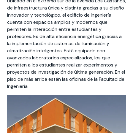
Ubicado en el extremo sur de la avenida Los Castaños,
Actividades y
Programas de
interesar:
2025
vinculación con la
cursos
intercambio
de infraestructura única y distinta gracias a su diseño
sociedad
innovador y tecnológico, el edificio de Ingeniería
Especialidades y
Servicios y apoyos
Extensión Cultural
cuenta con espacios amplios y modernos que
estadías
permiten la interacción entre estudiantes y
Te puede
Explora el campus
Noticias
profesores. Es de alta eficiencia energética gracias a
Te puede interesar:
Filantropía y Donaciones
Te puede
International
Facultades
interesar:
Uandes
estudiantiles
la implementación de sistemas de iluminación y
interesar:
students
climatización inteligentes. Está equipado con
avanzados laboratorios especializados, los que
permiten a los estudiantes realizar experimentos y
proyectos de investigación de última generación. En el
piso de más arriba están las oficinas de la Facultad de
Ingeniería.