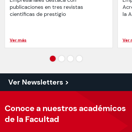
publicaciones en tres revistas
Acr
científicas de prestigio
la 
Ver más
Ver
Ver Newsletters >
Conoce a nuestros académicos
de la Facultad