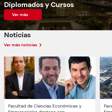
Diplomados y Cursos
Ver más
Noticias
Ver más noticias
Facultad de Ciencias Económicas y
Fac
Empresariales destaca con
Emp