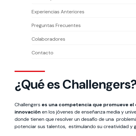
Experiencias Anteriores
Te puede interesar:
Te puede interesar:
International students
Explora el campus Uandes
Facultades
Noticias
Preguntas Frecuentes
Colaboradores
Contacto
¿Qué es Challengers
Challengers
es una competencia que promueve el 
innovación
en los jóvenes de enseñanza media y univer
donde tienen que resolver un desafío de una problemát
potenciar sus talentos, estimulando su creatividad y