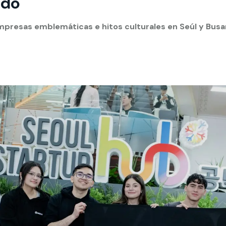
ndo
 estudiantiles
mpresas emblemáticas e hitos culturales en Seúl y Busa