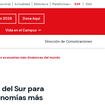
nacional
Actualidad
Biblioteca
Plataformas
ESP
ENG
ón 2026
Dona Aquí
Vida en el Campus
Dirección de Comunicaciones
 las economías más dinámicas del mundo
 del Sur para
conomías más