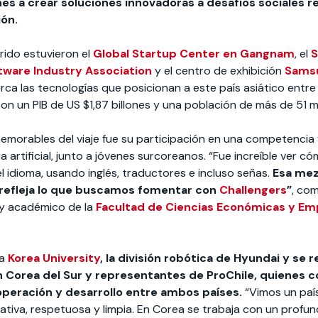
venes a crear soluciones innovadoras a desafíos sociales 
ón.
rrido estuvieron el
Global Startup Center en Gangnam
, el
S
tware Industry Association
y el centro de exhibición
Samsu
ca las tecnologías que posicionan a este país asiático entre
n un PIB de US $1,87 billones y una población de más de 51 mi
morables del viaje fue su participación en una competencia 
ia artificial, junto a jóvenes surcoreanos. “Fue increíble ver c
l idioma, usando inglés, traductores e incluso señas.
Esa mez
 refleja lo que buscamos fomentar con
Challengers
”
, com
y académico de la
Facultad de Ciencias Económicas y Emp
la
Korea University
, la división robótica de Hyundai y se r
 Corea del Sur y representantes de ProChile, quienes c
peración y desarrollo entre ambos países.
“Vimos un paí
ativa, respetuosa y limpia. En Corea se trabaja con un profun