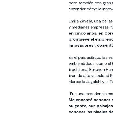
pero también con gran r
entender cómo la innovac
Emilia Zavalla, una de 
y medianas empresas.
“
en cinco años, en Co
promueve el emprendi
innovadores”
, comentó
En el país asiático las 
emblemáticos, como el P
tradicional Bukchon Han
tren de alta velocidad K
Mercado Jagalchi y el 
“Fue una experiencia mar
Me encantó conocer ot
su gente, sus paisaje
conocer los niveles d