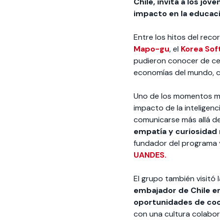
Chile, invita a los jó
impacto en la educaci
Entre los hitos del reco
Mapo-gu
, el
Korea Sof
pudieron conocer de cer
economías del mundo, co
Uno de los momentos me
impacto de la inteligenc
comunicarse más allá de
empatía y curiosidad
fundador del programa 
UANDES.
El grupo también visitó 
embajador de Chile en
oportunidades de coo
con una cultura colabor