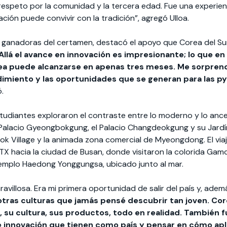
espeto por la comunidad y la tercera edad. Fue una experien
ión puede convivir con la tradición”, agregó Ulloa.
las ganadoras del certamen, destacó el apoyo que Corea del Su
Allá el avance en innovación es impresionante; lo que en 
rea puede alcanzarse en apenas tres meses. Me sorpren
miento y las oportunidades que se generan para las py
.
estudiantes exploraron el contraste entre lo moderno y lo ance
alacio Gyeongbokgung, el Palacio Changdeokgung y su Jardín
ok Village y la animada zona comercial de Myeongdong. El viaj
TX hacia la ciudad de Busan, donde visitaron la colorida Gamc
Templo Haedong Yonggungsa, ubicado junto al mar.
avillosa. Era mi primera oportunidad de salir del país y, además
ras culturas que jamás pensé descubrir tan joven. Core
s, su cultura, sus productos, todo en realidad. También
e innovación que tienen como país y pensar en cómo apl