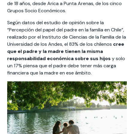
Actividades y
Programas de
interesar:
2025
de 18 años, desde Arica a Punta Arenas, de los cinco
vinculación con la
cursos
intercambio
sociedad
Grupos Socio Económicos.
Especialidades y
Servicios y apoyos
Extensión Cultural
Según datos del estudio de opinión sobre la
estadías
“Percepción del papel del padre en la familia en Chile”,
Te puede
Explora el campus
Noticias
realizado por el Instituto de Ciencias de la Familia de la
Te puede interesar:
Filantropía y Donaciones
Te puede
International
Facultades
interesar:
Uandes
estudiantiles
Universidad de los Andes, el 83% de los chilenos
cree
interesar:
students
que el padre y la madre tienen la misma
responsabilidad económica sobre sus hijos
y solo
un 17% piensa que el padre debe tener más carga
financiera que la madre en ese ámbito.