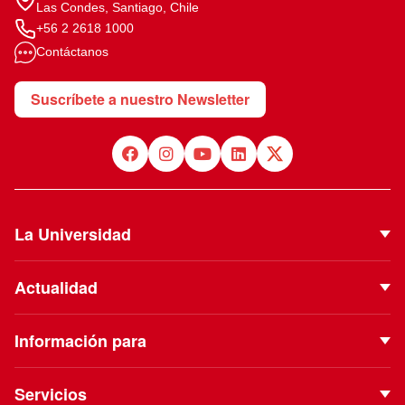
Las Condes, Santiago, Chile
+56 2 2618 1000
Contáctanos
Suscríbete a nuestro Newsletter
La Universidad
Quiénes Somos
Actualidad
Autoridades
Noticias
Proyecto Institucional
Información para
Eventos
Vinculación con el Medio
Futuros estudiantes
Podcast
Servicios
ESE Business School