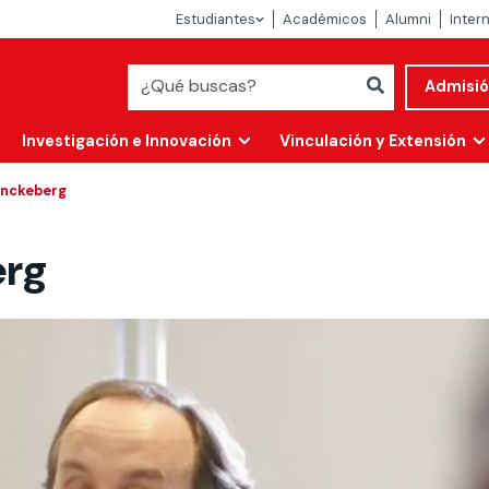
Estudiantes
Académicos
Alumni
Inter
Admisi
Investigación e Innovación
Vinculación y Extensión
önckeberg
erg
Abierta
alidad