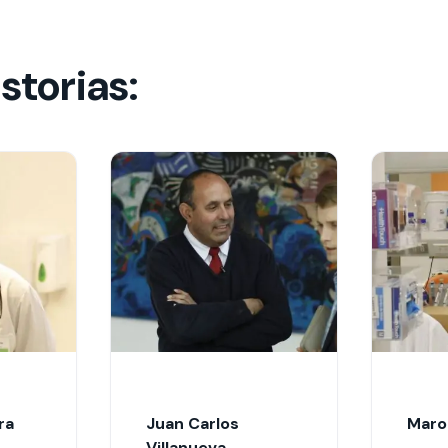
storias:
ra
Juan Carlos
Maro
Villanueva