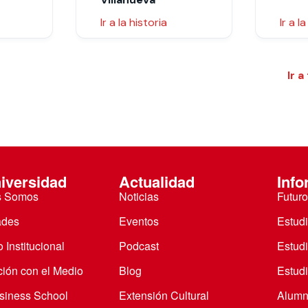
Ir a la historia
Ir a l
Ir a
iversidad
Actualidad
Info
s Somos
Noticias
Futuro
ades
Eventos
Estud
 Institucional
Podcast
Estud
ción con el Medio
Blog
Estudi
iness School
Extensión Cultural
Alumn