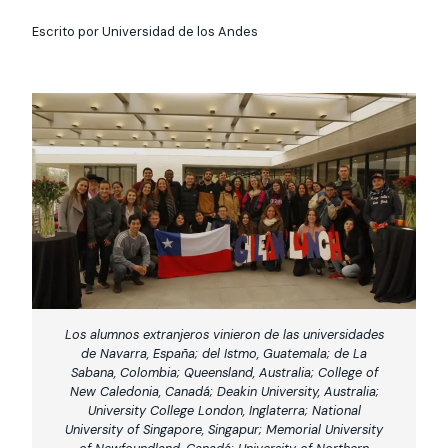
Actividades y
Programas de
interesar:
2025
vinculación con la
cursos
intercambio
sociedad
Escrito por Universidad de los Andes
Especialidades y
Servicios y apoyos
Extensión Cultural
estadías
Te puede
Explora el campus
Noticias
Te puede interesar:
Filantropía y Donaciones
Te puede
International
Facultades
interesar:
Uandes
estudiantiles
interesar:
students
Los alumnos extranjeros vinieron de las universidades
de Navarra, España; del Istmo, Guatemala; de La
Sabana, Colombia; Queensland, Australia; College of
New Caledonia, Canadá; Deakin University, Australia;
University College London, Inglaterra; National
University of Singapore, Singapur; Memorial University