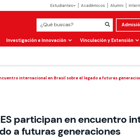
Estudiantes
Académicos
Alumni
Inter
Admisi
Investigación e Innovación
Vinculación y Extensión
uentro internacional en Brasil sobre el legado a futuras generacio
S participan en encuentro int
Abierta
gado a futuras generaciones
alidad