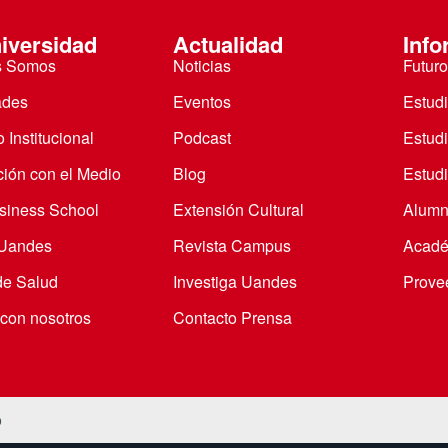
iversidad
Actualidad
Info
s Somos
Noticias
Futuro
ades
Eventos
Estud
 Institucional
Podcast
Estud
ción con el Medio
Blog
Estudi
iness School
Extensión Cultural
Alumn
 Uandes
Revista Campus
Acadé
de Salud
Investiga Uandes
Prove
 con nosotros
Contacto Prensa
o