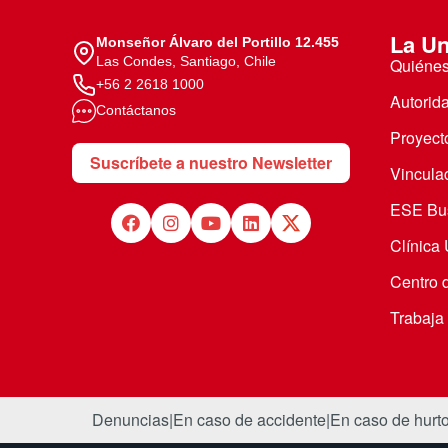
La Un
Monseñor Álvaro del Portillo 12.455
Las Condes, Santiago, Chile
Quiéne
+56 2 2618 1000
Autorid
Contáctanos
Proyecto
Suscríbete a nuestro Newsletter
Vincula
ESE Bus
Clínica
Centro 
Trabaja
Denuncias
|
En caso de accidente
|
En caso de hurt