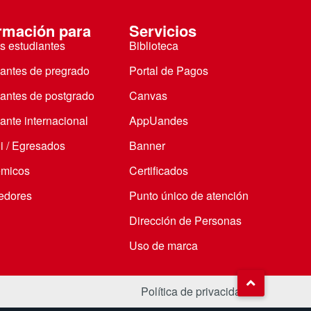
rmación para
Servicios
s estudiantes
Biblioteca
iantes de pregrado
Portal de Pagos
iantes de postgrado
Canvas
ante internacional
AppUandes
i / Egresados
Banner
micos
Certificados
edores
Punto único de atención
Dirección de Personas
Uso de marca
Política de privacidad