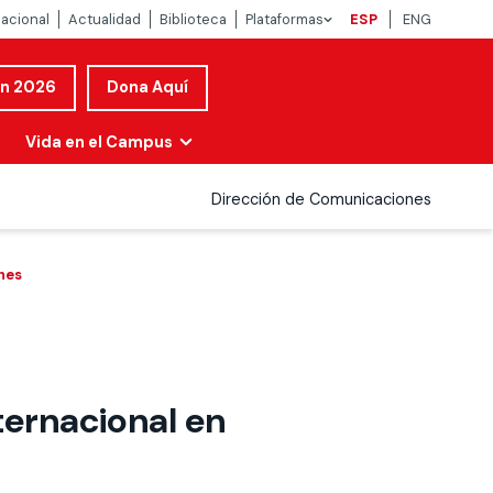
nacional
Actualidad
Biblioteca
Plataformas
ESP
ENG
ón 2026
Dona Aquí
Vida en el Campus
Dirección de Comunicaciones
nes
ernacional en