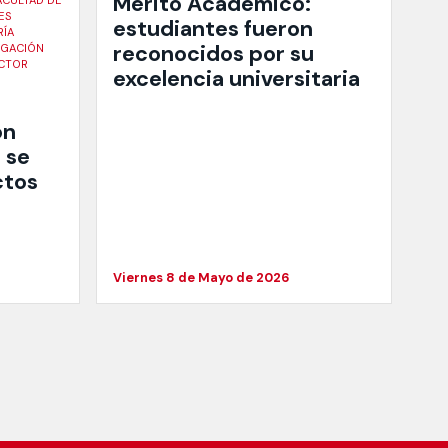
Mérito Académico:
ACULTAD DE
ES
estudiantes fueron
RÍA
reconocidos por su
IGACIÓN
CTOR
excelencia universitaria
on
 se
ctos
Viernes 8 de Mayo de 2026