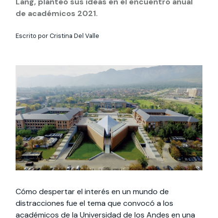
Lang, planteó sus ideas en el encuentro anual
Actividades y
Programas de
interesar:
2025
vinculación con la
cursos
intercambio
de académicos 2021.
sociedad
Especialidades y
Servicios y apoyos
Extensión Cultural
Escrito por Cristina Del Valle
estadías
Te puede
Explora el campus
Noticias
Te puede interesar:
Filantropía y Donaciones
Te puede
International
Facultades
interesar:
Uandes
estudiantiles
interesar:
students
Cómo despertar el interés en un mundo de
distracciones fue el tema que convocó a los
académicos de la Universidad de los Andes en una