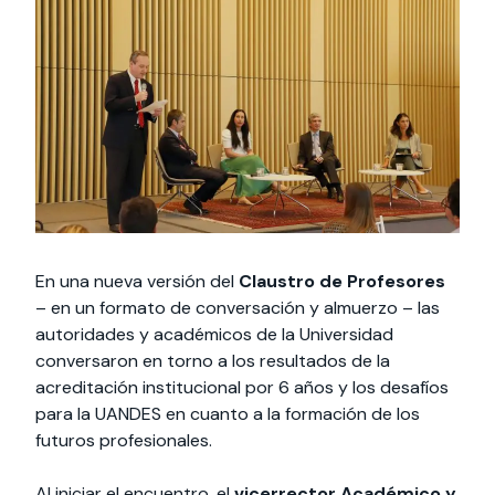
Actividades y
Programas de
interesar:
2025
vinculación con la
cursos
intercambio
sociedad
Especialidades y
Servicios y apoyos
Extensión Cultural
estadías
Te puede
Explora el campus
Noticias
Te puede interesar:
Filantropía y Donaciones
Te puede
International
Facultades
interesar:
Uandes
estudiantiles
interesar:
students
En una nueva versión del
Claustro de Profesores
– en un formato de conversación y almuerzo – las
autoridades y académicos de la Universidad
conversaron en torno a los resultados de la
acreditación institucional por 6 años y los desafíos
para la UANDES en cuanto a la formación de los
futuros profesionales.
Al iniciar el encuentro, el
vicerrector Académico y