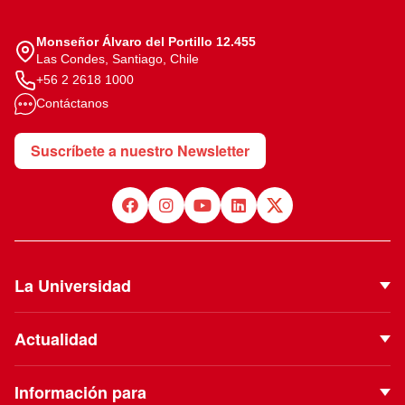
Monseñor Álvaro del Portillo 12.455
Las Condes, Santiago, Chile
+56 2 2618 1000
Contáctanos
Suscríbete a nuestro Newsletter
La Universidad
Quiénes Somos
Actualidad
Autoridades
Noticias
Proyecto Institucional
Información para