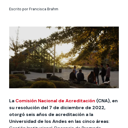
Actividades y
Programas de
interesar:
2025
vinculación con la
cursos
intercambio
sociedad
Escrito por Francisca Brahm
Especialidades y
Servicios y apoyos
Extensión Cultural
estadías
Te puede
Explora el campus
Noticias
Te puede interesar:
Filantropía y Donaciones
Te puede
International
Facultades
interesar:
Uandes
estudiantiles
interesar:
students
La
Comisión Nacional de Acreditación
(CNA), en
su resolución del 7 de diciembre de 2022,
otorgó seis años de acreditación a la
Universidad de los Andes en las cinco áreas
: