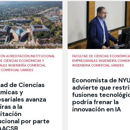
IÓN ACREDITACIÓN INSTITUCIONAL
FACULTAD DE CIENCIAS ECONÓMICA
DE CIENCIAS ECONÓMICAS Y
EMPRESARIALES INGENIERÍA COMER
ALES INGENIERÍA COMERCIAL
INGENIERIA COMERCIAL UANDES
A COMERCIAL UANDES
Economista de NY
tad de Ciencias
advierte que restri
micas y
fusiones tecnológi
sariales avanza
podría frenar la
ras a la
innovación en IA
itación
ucional por parte
 AACSB