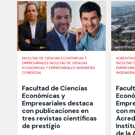
FACULTAD DE CIENCIAS ECONÓMICAS Y
ACREDITAC
EMPRESARIALES FACULTAD DE CIENCIAS
FACULTAD 
ECONOMICAS Y EMPRESARIALES INGENIERÍA
EMPRESARI
COMERCIAL
INGENIERÍ
Facultad de Ciencias
Facul
Económicas y
Econó
Empresariales destaca
Empre
con publicaciones en
con mi
tres revistas científicas
Acred
de prestigio
Instit
de la