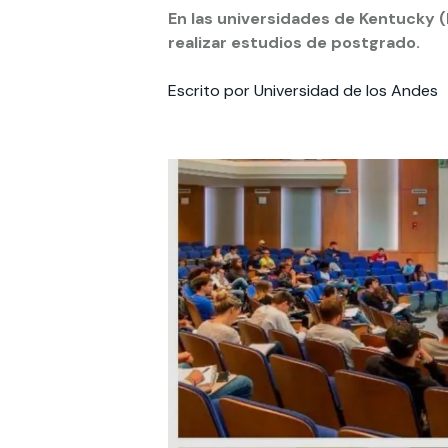
En las universidades de Kentucky
realizar estudios de postgrado.
Te puede interesar:
Te puede interesar:
International students
Explora el campus Uandes
Facultades
Noticias
Escrito por Universidad de los Andes