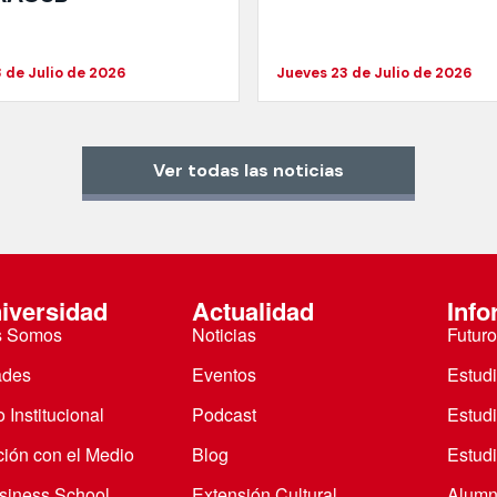
 de Julio de 2026
Jueves 23 de Julio de 2026
Ver todas las noticias
iversidad
Actualidad
Info
s Somos
Noticias
Futuro
ades
Eventos
Estud
 Institucional
Podcast
Estud
ción con el Medio
Blog
Estudi
iness School
Extensión Cultural
Alumn