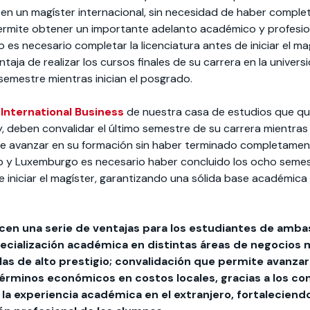
 en un magíster internacional, sin necesidad de haber complet
ermite obtener un importante adelanto académico y profesion
s necesario completar la licenciatura antes de iniciar el mag
taja de realizar los cursos finales de su carrera en la univers
semestre mientras inician el posgrado.
e
International Business
de nuestra casa de estudios que qui
, deben convalidar el último semestre de su carrera mientras
 de avanzar en su formación sin haber terminado completamente
b y Luxemburgo es necesario haber concluido los ocho seme
de iniciar el magíster, garantizando una sólida base académica 
en una serie de ventajas para los estudiantes de ambas
pecialización académica en distintas áreas de negocios
s de alto prestigio; convalidación que permite avanzar e
érminos económicos en costos locales, gracias a los co
r la experiencia académica en el extranjero, fortalecien