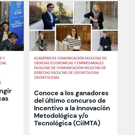
S Y
ACADÉMICOS COMUNICACIÓN FACULTAD DE
CIAL
CIENCIAS ECONÓMICAS Y EMPRESARIALES
FACULTAD DE COMUNICACIÓN FACULTAD DE
DERECHO FACULTAD DE ODONTOLOGIA
ODONTOLOGÍA
U
ngir
Conoce a los ganadores
cas
del último concurso de
Incentivo a la Innovación
Metodológica y/o
Tecnológica (CiiMTA)