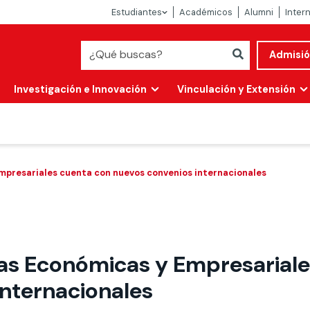
Estudiantes
Académicos
Alumni
Inter
Admisi
Investigación e Innovación
Vinculación y Extensión
mpresariales cuenta con nuevos convenios internacionales
ias Económicas y Empresarial
Abierta
internacionales
alidad