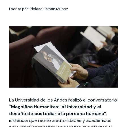
cursos
Programas de
interesar:
2025
vinculación con la
intercambio
sociedad
Escrito por Trinidad Larraín Muñoz
Especialidades y
estadías
Servicios y apoyos
Extensión Cultural
Te puede interesar:
Te puede
Explora el campus
International students
Noticias
Facultades
Te puede interesar:
Filantropía y Donaciones
interesar:
Uandes
estudiantiles
La Universidad de los Andes realizó el conversatorio
“Magnifica Humanitas: la Universidad y el
desafío de custodiar a la persona humana”
,
instancia que reunió a autoridades y académicos