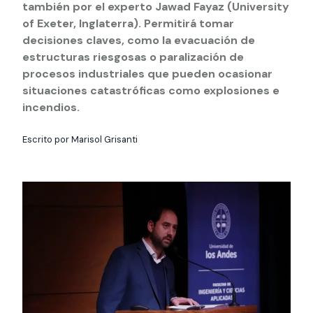
Actividades y
Programas de
también por el experto Jawad Fayaz (University
interesar:
2025
vinculación con la
cursos
intercambio
sociedad
of Exeter, Inglaterra). Permitirá tomar
decisiones claves, como la evacuación de
Especialidades y
Servicios y apoyos
Extensión Cultural
estadías
estructuras riesgosas o paralización de
procesos industriales que pueden ocasionar
Te puede
Explora el campus
Noticias
Te puede interesar:
Filantropía y Donaciones
situaciones catastróficas como explosiones e
Te puede
International
Facultades
interesar:
Uandes
estudiantiles
incendios.
interesar:
students
Escrito por Marisol Grisanti