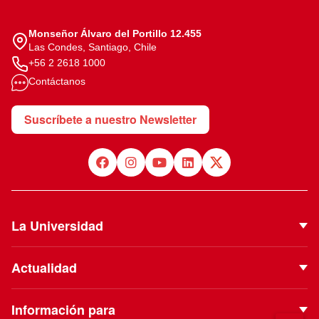
Monseñor Álvaro del Portillo 12.455
Las Condes, Santiago, Chile
+56 2 2618 1000
Contáctanos
Suscríbete a nuestro Newsletter
La Universidad
Quiénes Somos
Actualidad
Autoridades
Noticias
Proyecto Institucional
Información para